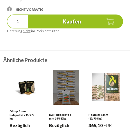
NICHT VORRÄTIG
Kaufen
Lieferung
nicht
im Preis enthalten
Ähnliche Produkte
Olimp 6 mm
Rw Holzpellets 6
Heatlets 6 mm
holzpellets 15/975
kg
mm 16/880kg
(10/900 kg)
Bezüglich
Bezüglich
365,10
EUR