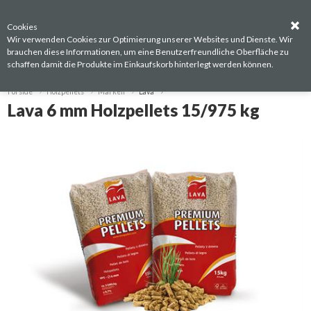
Cookies
0
Wir verwenden Cookies zur Optimierung unserer Websites und Dienste. Wir
brauchen diese Informationen, um eine Benutzerfreundliche Oberfläche zu
schaffen damit die Produkte im Einkaufskorb hinterlegt werden können.
Forside
Holzpellets
Marken
Lava
Lava 6 mm Holzpellets 15/975 kg